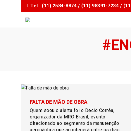
I
Tel.: (11) 2584-8874 / (11) 98391-7234 / (
r
p
a
r
a
#EN
o
c
o
n
t
e
ú
d
o
FALTA DE MÃO DE OBRA
Quem soou o alerta foi o Decio Corrêa,
organizador da MRO Brasil, evento
direcionado ao segmento da manutenção
aeronáutica que acontecerá entre os dias