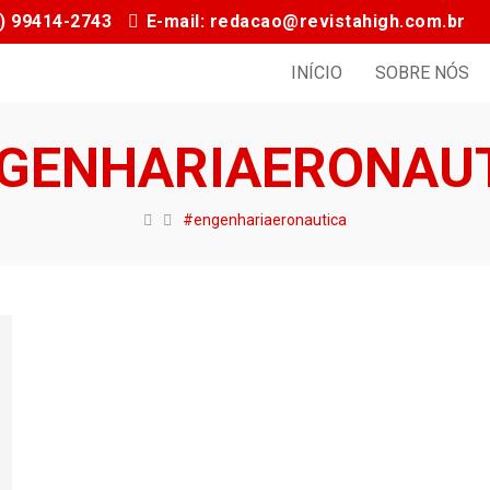
11) 99414-2743
E-mail: redacao@revistahigh.com.br
INÍCIO
SOBRE NÓS
GENHARIAERONAU
#engenhariaeronautica