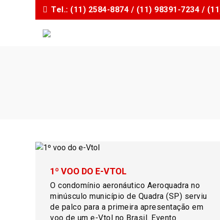
I
Tel.: (11) 2584-8874 / (11) 98391-7234 / (
r
p
a
r
a
o
c
o
n
t
e
ú
d
o
1º VOO DO E-VTOL
O condomínio aeronáutico Aeroquadra no
minúsculo município de Quadra (SP) serviu
de palco para a primeira apresentação em
voo de um e-Vtol no Brasil. Evento