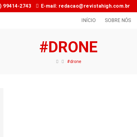
11) 99414-2743
E-mail: redacao@revistahigh.com.br
INÍCIO
SOBRE NÓS
#DRONE
#drone