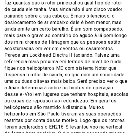
faz quantas pás o rotor principal ou qual tipo de rotor
de cauda ele tenha. Mas ainda não é um disco voador
pairando sobre a sua cabeça. É mais silencioso, o
deslocamento de ar embaixo dele é bem menor, mas
ainda emite um certo barulho. É um som compassado,
mais para o grave ao contrário do agudo à lá pernilongo
dos mini drones de filmagem que as pessoas estão
acostumadas em ver em eventos ou casamentos.
Parece um Lockheed Electra II taxiando. Talvez uma
referência mais próxima em termos de nível de ruído
fique nos helicópteros MD com sistema Notar que
dispensa o rotor de cauda, só que com um sonoridade
uma ou duas oitavas mais baixa. Será preciso ver o que
a Anac determinará sobre os limites de operação
desse e-Vtol em lugares que tenham hospitais, escolas
ou casas de repouso nas redondezas. Em geral os
helicópteros são mantido à distância. Muitos
helipontos em São Paulo tiveram as suas operações
restritas por conta desse motivo. Logo que os rotores
foram acelerados o EH216-S levantou voo na vertical