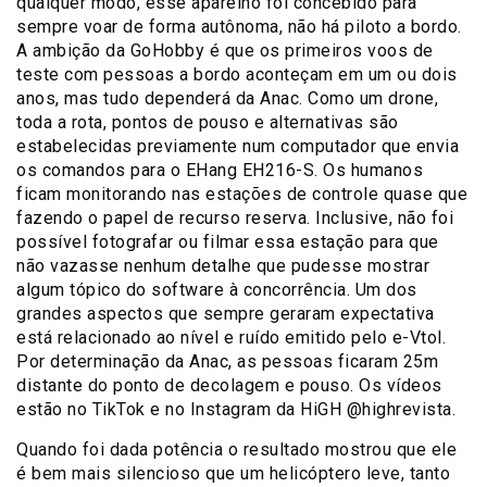
qualquer modo, esse aparelho foi concebido para
sempre voar de forma autônoma, não há piloto a bordo.
A ambição da GoHobby é que os primeiros voos de
teste com pessoas a bordo aconteçam em um ou dois
anos, mas tudo dependerá da Anac. Como um drone,
toda a rota, pontos de pouso e alternativas são
estabelecidas previamente num computador que envia
os comandos para o EHang EH216-S. Os humanos
ficam monitorando nas estações de controle quase que
fazendo o papel de recurso reserva. Inclusive, não foi
possível fotografar ou filmar essa estação para que
não vazasse nenhum detalhe que pudesse mostrar
algum tópico do software à concorrência. Um dos
grandes aspectos que sempre geraram expectativa
está relacionado ao nível e ruído emitido pelo e-Vtol.
Por determinação da Anac, as pessoas ficaram 25m
distante do ponto de decolagem e pouso. Os vídeos
estão no TikTok e no Instagram da HiGH @highrevista.
Quando foi dada potência o resultado mostrou que ele
é bem mais silencioso que um helicóptero leve, tanto