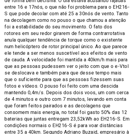
de forma bem decisiva. O dia estava acusando rajadas
entre 16 e 17nós, o que não foi problema para o EH216-
S que pode decolar com até 25 a 30nós de vento. Tanto
na decolagem como no pouso o que chamou a atenção
foi a estabilidade do seu movimento. O fato dos
rotores em seu redor girarem de forma contrarrotativa
anula qualquer tendência de torque como o existente
num helicóptero de rotor principal único. Ao que parece
ele tende a ser menos suscetível aos efeitos de vento
de cauda. A velocidade foi mantida a 40km/h mais para
que as pessoas pudessem ver o jeito com que o e-Vtol
se deslocava e também para que desse tempo mais
que o suficiente para que as pessoas fizessem suas
fotos e vídeos. O pouso foi feito com uma descida
mantendo 0,4m/s. Depois dos dois voos, um com cerca
de 4 minutos e outro com 7 minutos, levando em conta
que foram feitos pairados e as decolagens que
consomem mais energia, no total foi gasto 50% das 12
baterias que juntas entregam 23,52kWh ao EH216-S. Em
condições normais o EH216-S é para voar distâncias
entre 35 a 40km. Segundo Adriano Buzaid, empresário à