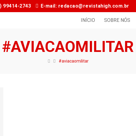
11) 99414-2743
E-mail: redacao@revistahigh.com.br
INÍCIO
SOBRE NÓS
#AVIACAOMILITAR
#aviacaomilitar