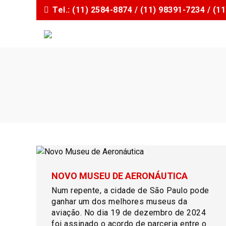
I
Tel.: (11) 2584-8874 / (11) 98391-7234 / (
r
p
a
r
a
o
c
o
n
t
e
ú
d
o
NOVO MUSEU DE AERONÁUTICA
Num repente, a cidade de São Paulo pode
ganhar um dos melhores museus da
aviação. No dia 19 de dezembro de 2024
foi assinado o acordo de parceria entre o