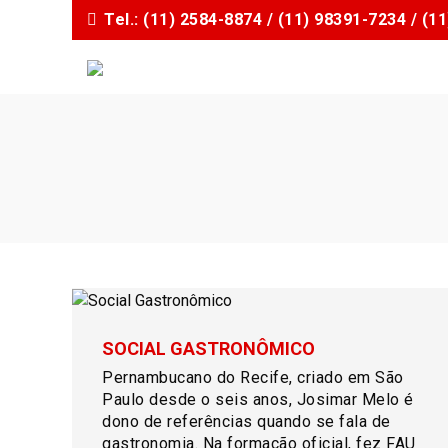
I
Tel.: (11) 2584-8874 / (11) 98391-7234 / (
r
p
a
r
a
o
c
o
n
t
e
ú
d
o
SOCIAL GASTRONÔMICO
Pernambucano do Recife, criado em São
Paulo desde o seis anos, Josimar Melo é
dono de referências quando se fala de
gastronomia. Na formação oficial, fez FAU