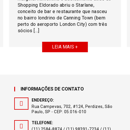
Shopping Eldorado abriu o Starlane,
conceito de bar e restaurante que nasceu
no bairro londrino de Canning Town (bem
perto do aeroporto London City) com três
sócios […]
LEIA MAIS +
INFORMAÇÕES DE CONTATO
ENDEREÇO:
Rua Campevas, 702, #124, Perdizes, São
Paulo, SP - CEP: 05.016-010
TELEFONE:
(11) 2584-8874 / (11) 98391-7234 / (11)