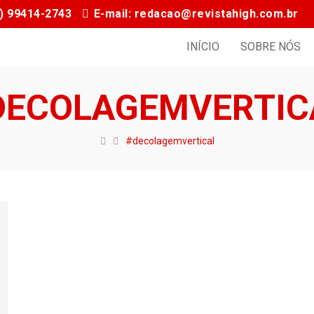
11) 99414-2743
E-mail: redacao@revistahigh.com.br
INÍCIO
SOBRE NÓS
DECOLAGEMVERTIC
#decolagemvertical