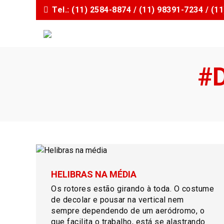
I
Tel.: (11) 2584-8874 / (11) 98391-7234 / (
r
p
a
r
a
#
o
c
o
n
t
e
ú
d
o
HELIBRAS NA MÉDIA
Os rotores estão girando à toda. O costume
de decolar e pousar na vertical nem
sempre dependendo de um aeródromo, o
que facilita o trabalho, está se alastrando