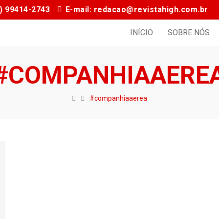
11) 99414-2743
E-mail: redacao@revistahigh.com.br
INÍCIO
SOBRE NÓS
#COMPANHIAAERE
#companhiaaerea