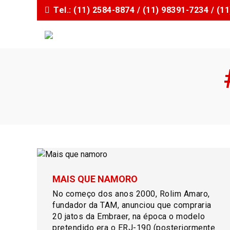
I
Tel.: (11) 2584-8874 / (11) 98391-7234 / (
r
p
a
r
a
o
c
o
n
t
e
ú
d
o
MAIS QUE NAMORO
No começo dos anos 2000, Rolim Amaro,
fundador da TAM, anunciou que compraria
20 jatos da Embraer, na época o modelo
pretendido era o ERJ-190 (posteriormente