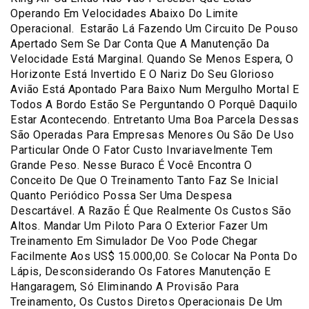
Operando Em Velocidades Abaixo Do Limite
Operacional. Estarão Lá Fazendo Um Circuito De Pouso
Apertado Sem Se Dar Conta Que A Manutenção Da
Velocidade Está Marginal. Quando Se Menos Espera, O
Horizonte Está Invertido E O Nariz Do Seu Glorioso
Avião Está Apontado Para Baixo Num Mergulho Mortal E
Todos A Bordo Estão Se Perguntando O Porquê Daquilo
Estar Acontecendo. Entretanto Uma Boa Parcela Dessas
São Operadas Para Empresas Menores Ou São De Uso
Particular Onde O Fator Custo Invariavelmente Tem
Grande Peso. Nesse Buraco É Você Encontra O
Conceito De Que O Treinamento Tanto Faz Se Inicial
Quanto Periódico Possa Ser Uma Despesa
Descartável. A Razão É Que Realmente Os Custos São
Altos. Mandar Um Piloto Para O Exterior Fazer Um
Treinamento Em Simulador De Voo Pode Chegar
Facilmente Aos US$ 15.000,00. Se Colocar Na Ponta Do
Lápis, Desconsiderando Os Fatores Manutenção E
Hangaragem, Só Eliminando A Provisão Para
Treinamento, Os Custos Diretos Operacionais De Um