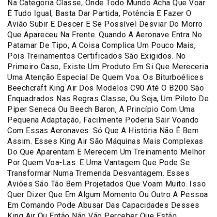
Na Categoria Classe, Onde Todo Mundo Acha Que Voar
É Tudo Igual, Basta Dar Partida, Potência E Fazer O
Avião Subir E Descer E Se Possível Desviar Do Morro
Que Apareceu Na Frente. Quando A Aeronave Entra No
Patamar De Tipo, A Coisa Complica Um Pouco Mais,
Pois Treinamentos Certificados São Exigidos. No
Primeiro Caso, Existe Um Produto Em Si Que Mereceria
Uma Atenção Especial De Quem Voa. Os Biturboélices
Beechcraft King Air Dos Modelos C90 Até O B200 São
Enquadrados Nas Regras Classe, Ou Seja, Um Piloto De
Piper Seneca Ou Beech Baron, A Princípio Com Uma
Pequena Adaptação, Facilmente Poderia Sair Voando
Com Essas Aeronaves. Só Que A História Não É Bem
Assim. Esses King Air São Máquinas Mais Complexas
Do Que Aparentam E Merecem Um Treinamento Melhor
Por Quem Voa-Las. E Uma Vantagem Que Pode Se
Transformar Numa Tremenda Desvantagem. Esses
Aviões São Tão Bem Projetados Que Voam Muito. Isso
Quer Dizer Que Em Algum Momento Ou Outro A Pessoa
Em Comando Pode Abusar Das Capacidades Desses
King Air Ou Então Não Vão Perceber Que Estão