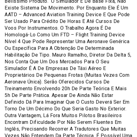
Belíssimo Produto. O Simulador É De Base Fixa, Não
Existe Sistema De Movimento. Por Enquanto Ele É Um
AATD – Advanced Aviation Training Device E Que Pode
Ser Usado Para Crédito De Horas E Até Cursos De
Voos Por Instrumentos. O Trabalho Agora É De
Homologá-Lo Como Um FTD – Flight Training Device
Nível 4 Que Pode Representar Uma Aeronave Genérica
Ou Específica Para A Obtenção De Determinada
Habilitação De Tipo. Mauro Ramalho, Diretor Da Delta 5,
Nos Conta Que Um Dos Mercados Para O Seu
Simulador É A De Empresas De Táxi Aéreo E
Proprietários De Pequenas Frotas (Muitas Vezes Com
Aeronave Única). Serão Oferecidos Cursos De
Treinamento Envolvendo 20h De Parte Teórica E Mais
5h De Parte Prática. Apesar De Ainda Não Estar
Definido Dá Para Imaginar Que O Custo Deverá Ser Em
Torno De Um Décimo Do Que Seria Gasto No Exterior.
Outra Vantagem, Lá Fora Muitos Pilotos Brasileiros
Encontram Dificuldade Por Não Serem Fluentes Em
Inglês, Precisando Recorrer A Tradutores Que Muitas
Vezes Não Entendem Da Parte Técnica. É Possível Uma