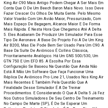
King Air C90 Mais Antigo Podem Chegar A Ser Mais Em
Conta Que O De Um Beech Baron Mais Novo. Isso Deve
Fazer Crescer Os Olhos De Muita Gente. Pelo Mesmo
Valor Voarão Com Um Avião Maior, Pressurizado, Com
Mais Espaço De Bagagem, Alcance Maior E De Forma
Mais Rápida. É Nesta Hora Que Chegamos Até A Delta
5. Eles Acabaram De Produzir Um Simulador Para Esse
Tipo De Aeronave. A Base Do Projeto Foi A De Um King
Air B200, Mas Ele Pode Bem Ser Usado Para Um C90. A
Base Da Suíte De Aviônicos É Collins Clássica,
Prioritariamente Analógico. Há Um GNS 500/530, Um
GTN 750 E Um EFD 85. A Escolha Por Essa
Configuração Se Baseou Na Questão Que Ainda Não
Está À Mão Um Software Que Faça Funcionar Uma
Réplica De Aviônicos Pro-Line 21, Usados Nos King Air
Mais Recentes E Também Pela Questão Que A
Finalidade Desse Simulador É A De Treinar
Procedimentos. E Considerando O Que A Delta 5 Já Fez
Nos Outros Simuladores De Seu Centro De Treinamento
No Campo De Marte (SP), É De Se Esperar Um