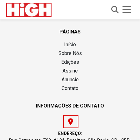
I
r
PÁGINAS
p
Início
a
r
Sobre Nós
a
Edições
o
Assine
c
Anuncie
o
Contato
n
t
e
INFORMAÇÕES DE CONTATO
ú
d
o
ENDEREÇO: