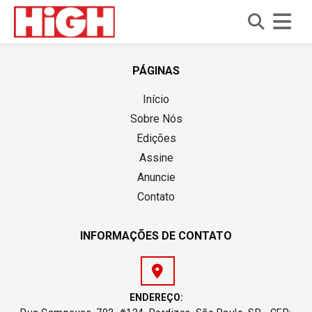
I
r
PÁGINAS
p
Início
a
r
Sobre Nós
a
Edições
o
Assine
c
Anuncie
o
Contato
n
t
e
INFORMAÇÕES DE CONTATO
ú
d
o
ENDEREÇO: