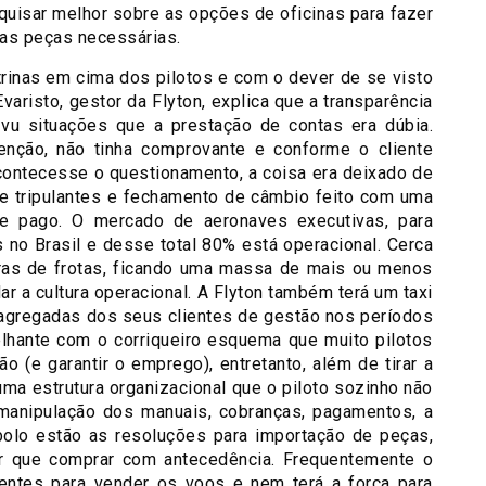
uisar melhor sobre as opções de oficinas para fazer
nas peças necessárias.
utrinas em cima dos pilotos e com o dever de se visto
Evaristo, gestor da Flyton, explica que a transparência
vu situações que a prestação de contas era dúbia.
nção, não tinha comprovante e conforme o cliente
 acontecesse o questionamento, a coisa era deixado de
 tripulantes e fechamento de câmbio feito com uma
te pago. O mercado de aeronaves executivas, para
 no Brasil e desse total 80% está operacional. Cerca
as de frotas, ficando uma massa de mais ou menos
 a cultura operacional. A Flyton também terá um taxi
agregadas dos seus clientes de gestão nos períodos
lhante com o corriqueiro esquema que muito pilotos
 (e garantir o emprego), entretanto, além de tirar a
uma estrutura organizacional que o piloto sozinho não
manipulação dos manuais, cobranças, pagamentos, a
bolo estão as resoluções para importação de peças,
er que comprar com antecedência. Frequentemente o
ientes para vender os voos e nem terá a força para