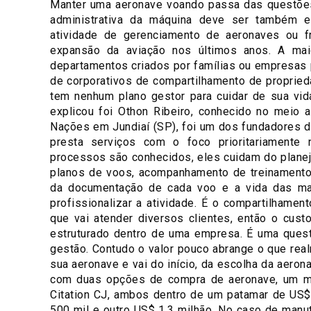
Manter uma aeronave voando passa das questões 
administrativa da máquina deve ser também e
atividade de gerenciamento de aeronaves ou fr
expansão da aviação nos últimos anos. A mai
departamentos criados por famílias ou empresas p
de corporativos de compartilhamento de proprieda
tem nenhum plano gestor para cuidar de sua vid
explicou foi Othon Ribeiro, conhecido no meio a
Nações em Jundiaí (SP), foi um dos fundadores d
presta serviços com o foco prioritariamente
processos são conhecidos, eles cuidam do planej
planos de voos, acompanhamento de treinamento d
da documentação de cada voo e a vida das man
profissionalizar a atividade. É o compartilhame
que vai atender diversos clientes, então o cus
estruturado dentro de uma empresa. É uma quest
gestão. Contudo o valor pouco abrange o que rea
sua aeronave e vai do início, da escolha da aeron
com duas opções de compra de aeronave, um mo
Citation CJ, ambos dentro de um patamar de US$
500 mil e outro US$ 1,3 milhão. No caso de manu