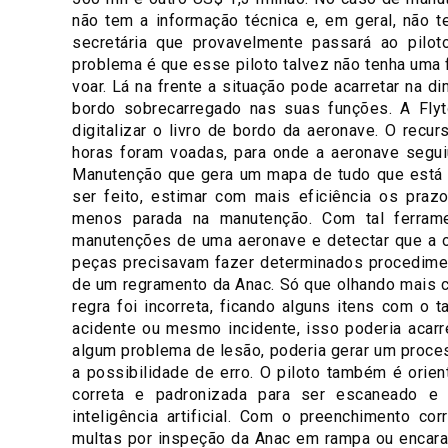
não tem a informação técnica e, em geral, não 
secretária que provavelmente passará ao pilo
problema é que esse piloto talvez não tenha uma 
voar. Lá na frente a situação pode acarretar na d
bordo sobrecarregado nas suas funções. A Fly
digitalizar o livro de bordo da aeronave. O recu
horas foram voadas, para onde a aeronave segui
Manutenção que gera um mapa de tudo que está p
ser feito, estimar com mais eficiência os pra
menos parada na manutenção. Com tal ferramen
manutenções de uma aeronave e detectar que a o
peças precisavam fazer determinados procedimen
de um regramento da Anac. Só que olhando mais cr
regra foi incorreta, ficando alguns itens com o 
acidente ou mesmo incidente, isso poderia acarr
algum problema de lesão, poderia gerar um process
a possibilidade de erro. O piloto também é orie
correta e padronizada para ser escaneado e 
inteligência artificial. Com o preenchimento co
multas por inspeção da Anac em rampa ou encarar