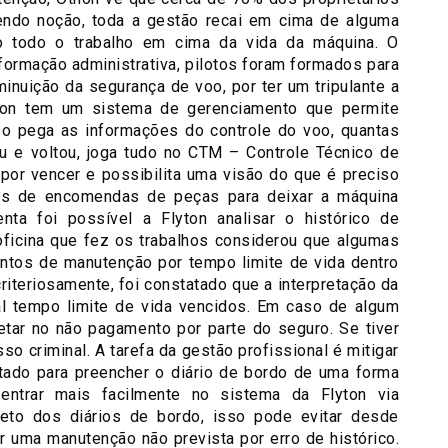
tendo noção, toda a gestão recai em cima de alguma
to todo o trabalho em cima da vida da máquina. O
formação administrativa, pilotos foram formados para
iminuição da segurança de voo, por ter um tripulante a
ton tem um sistema de gerenciamento que permite
rso pega as informações do controle do voo, quantas
u e voltou, joga tudo no CTM – Controle Técnico de
or vencer e possibilita uma visão do que é preciso
zos de encomendas de peças para deixar a máquina
ta foi possível a Flyton analisar o histórico de
ficina que fez os trabalhos considerou que algumas
tos de manutenção por tempo limite de vida dentro
iteriosamente, foi constatado que a interpretação da
tal tempo limite de vida vencidos. Em caso de algum
etar no não pagamento por parte do seguro. Se tiver
o criminal. A tarefa da gestão profissional é mitigar
ntado para preencher o diário de bordo de uma forma
entrar mais facilmente no sistema da Flyton via
rreto dos diários de bordo, isso pode evitar desde
 uma manutenção não prevista por erro de histórico.