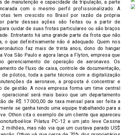
de manutenção e capacidade da tripulação, a parte
ncarada com o mesmo perfil profissionalizado. A
otas tem crescido no Brasil por razão da própria
or parte dessas ações são feitas ou a partir de
ara cuidar de suas frotas particulares ou são braços
de. Entretanto há uma grande parte da frota que não
a, o que definitivamente não é adequado. Quem nos
eronáutico faz mais de trinta anos, dono do hangar
a Voa São Paulo e agora lança a Flyton, empresa que
 no gerenciamento de operação de aeronaves. Os
amento de fluxo de caixa, controle de documentação,
e pilotos, toda a parte técnica com a digitalização
utenções da aeronave, a proposta é concentrar e
nto de gestão. A nova empresa forma um time central
to operacional será mais baixo que um departamento
ão de R$ 17.000,00 de taxa mensal para ser feita a
lmente se ganha tendo uma equipe trabalhando para a
ave. Othon cita o exemplo de um cliente que apareceu
noturboélice Pilatus PC-12 e um jato leve Cessna
 2 milhões, mas não via que um custava parado US$
tenção, Othon vê que cerca de 70% dos proprietários