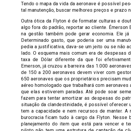
Tendo o mapa da vida da aeronave é possível pesq
tal manutenção, buscar melhores preços e prazo 
Outra ótica da Flyton é de formatar culturas e do
algo fora do padrão, reportar ao cliente. Émerson 
na gestão também pode gerar economia. Ele já 
Determinado gasto, que poderia ser uma manute
pedia a justificativa, dava-se um jeito ou se não
lado. O esquema mais comum era de despesas de
taxa de Dólar diferente da que foi efetivamen
Emerson, já cruzou a barreira das 1.000 aeronaves
de 150 a 200 aeronaves devem viver com gestor
650 aeronaves que os proprietários precisam mudar
aéreo homologado que trabalhará com aeronaves 
que elas estiverem paradas. Até pode soar seme
fazem para tentar amortizar as despesas do patrão
situação da clandestinidade, é possível oferecer 
tem a capacidade e nem recursos de manter. A 
burocracia ficam tudo à cargo da Flyton. Nesse 
planejamento do item que está para vencer e t
piloto não tem uma estrutura de captação de cl