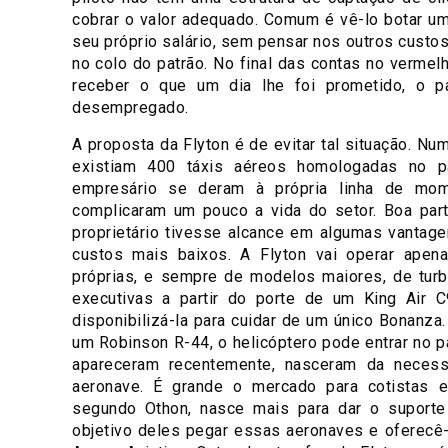
cobrar o valor adequado. Comum é vê-lo botar um
seu próprio salário, sem pensar nos outros custos
no colo do patrão. No final das contas no vermel
receber o que um dia lhe foi prometido, o p
desempregado.
A proposta da Flyton é de evitar tal situação. Nu
existiam 400 táxis aéreos homologadas no p
empresário se deram à própria linha de mo
complicaram um pouco a vida do setor. Boa par
proprietário tivesse alcance em algumas vantag
custos mais baixos. A Flyton vai operar apen
próprias, e sempre de modelos maiores, de turb
executivas a partir do porte de um King Air C9
disponibilizá-la para cuidar de um único Bonanza
um Robinson R-44, o helicóptero pode entrar no 
apareceram recentemente, nasceram da necess
aeronave. É grande o mercado para cotistas e
segundo Othon, nasce mais para dar o suporte
objetivo deles pegar essas aeronaves e oferecê