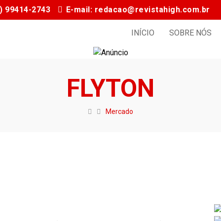
11) 99414-2743
E-mail: redacao@revistahigh.com.br
INÍCIO
SOBRE NÓS
FLYTON
Mercado