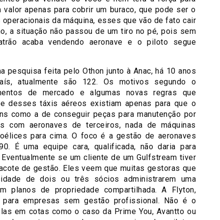
 valor apenas para cobrir um buraco, que pode ser o
 operacionais da máquina, esses que vão de fato cair
ho, a situação não passou de um tiro no pé, pois sem
atrão acaba vendendo aeronave e o piloto segue
ma pesquisa feita pelo Othon junto à Anac, há 10 anos
aís, atualmente são 122. Os motivos segundo o
mentos de mercado e algumas novas regras que
te desses táxis aéreos existiam apenas para que o
ens como a de conseguir peças para manutenção por
as com aeronaves de terceiros, nada de máquinas
oélices para cima. O foco é a gestão de aeronaves
0. É uma equipe cara, qualificada, não daria para
. Eventualmente se um cliente de um Gulfstream tiver
pacote de gestão. Eles veem que muitas gestoras que
idade de dois ou três sócios administrarem uma
m planos de propriedade compartilhada. A Flyton,
 para empresas sem gestão profissional. Não é o
-las em cotas como o caso da Prime You, Avantto ou