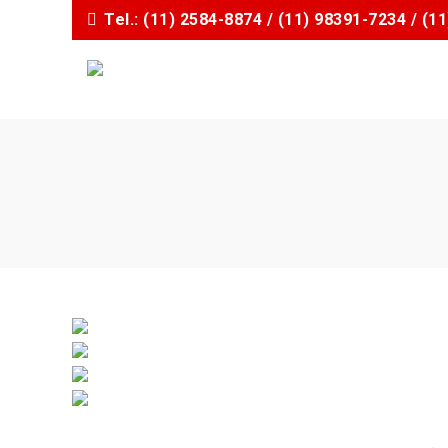
I
Tel.: (11) 2584-8874 / (11) 98391-7234 / (
r
p
a
r
a
o
c
o
n
t
e
ú
d
o