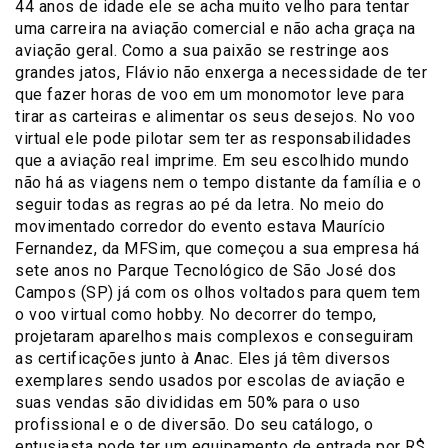
44 anos de idade ele se acha muito velho para tentar
uma carreira na aviação comercial e não acha graça na
aviação geral. Como a sua paixão se restringe aos
grandes jatos, Flávio não enxerga a necessidade de ter
que fazer horas de voo em um monomotor leve para
tirar as carteiras e alimentar os seus desejos. No voo
virtual ele pode pilotar sem ter as responsabilidades
que a aviação real imprime. Em seu escolhido mundo
não há as viagens nem o tempo distante da família e o
seguir todas as regras ao pé da letra. No meio do
movimentado corredor do evento estava Maurício
Fernandez, da MFSim, que começou a sua empresa há
sete anos no Parque Tecnológico de São José dos
Campos (SP) já com os olhos voltados para quem tem
o voo virtual como hobby. No decorrer do tempo,
projetaram aparelhos mais complexos e conseguiram
as certificações junto à Anac. Eles já têm diversos
exemplares sendo usados por escolas de aviação e
suas vendas são divididas em 50% para o uso
profissional e o de diversão. Do seu catálogo, o
entusiasta pode ter um equipamento de entrada por R$