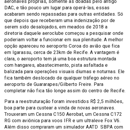
aeronaves próprias, somente as doadas pelo antigo
DAC, e tão pouco um lugar para operá-las, essas
acabaram sendo repassadas para outras entidades. Só
que depois que receberam uma indenização por de
serem sido desalojados, em meados de 2018 a
diretoria daquele aeroclube começou a pesquisar onde
poderiam voltar a funcionar em sua plenitude. A melhor
opção apareceu no aeroporto Coroa do avião que fica
em Igarassu, cerca de 23km de Recife. A vantagem é
clara, o aeroporto tem já uma boa estrutura montada
com hangares, abastecimento, pista asfaltada e
balizada para operações visuais diurnas e noturnas. Ele
fica também deslocado de qualquer tráfego aéreo no
aeroporto de Guararapes/Gilberto Freire. Para
completar não fica tão longe assim do centro de Recife.
Para a reestruturação foram investidos R$ 2,5 milhões,
boa parte para custear a vinda de novas aeronaves.
Trouxeram um Cessna C150 Aerobat, um Cessna C172
RG com aviônica para voos IFR e um ultraleve Fox V6.
Além disso compraram um simulador AATD SBPA com