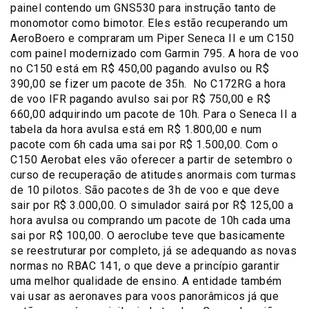
painel contendo um GNS530 para instrução tanto de
monomotor como bimotor. Eles estão recuperando um
AeroBoero e compraram um Piper Seneca II e um C150
com painel modernizado com Garmin 795. A hora de voo
no C150 está em R$ 450,00 pagando avulso ou R$
390,00 se fizer um pacote de 35h. No C172RG a hora
de voo IFR pagando avulso sai por R$ 750,00 e R$
660,00 adquirindo um pacote de 10h. Para o Seneca II a
tabela da hora avulsa está em R$ 1.800,00 e num
pacote com 6h cada uma sai por R$ 1.500,00. Com o
C150 Aerobat eles vão oferecer a partir de setembro o
curso de recuperação de atitudes anormais com turmas
de 10 pilotos. São pacotes de 3h de voo e que deve
sair por R$ 3.000,00. O simulador sairá por R$ 125,00 a
hora avulsa ou comprando um pacote de 10h cada uma
sai por R$ 100,00. O aeroclube teve que basicamente
se reestruturar por completo, já se adequando as novas
normas no RBAC 141, o que deve a princípio garantir
uma melhor qualidade de ensino. A entidade também
vai usar as aeronaves para voos panorâmicos já que