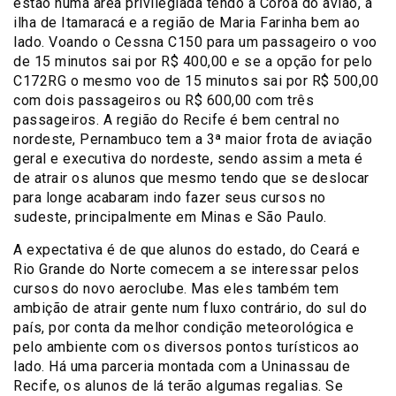
estão numa área privilegiada tendo a Coroa do avião, a
ilha de Itamaracá e a região de Maria Farinha bem ao
lado. Voando o Cessna C150 para um passageiro o voo
de 15 minutos sai por R$ 400,00 e se a opção for pelo
C172RG o mesmo voo de 15 minutos sai por R$ 500,00
com dois passageiros ou R$ 600,00 com três
passageiros. A região do Recife é bem central no
nordeste, Pernambuco tem a 3ª maior frota de aviação
geral e executiva do nordeste, sendo assim a meta é
de atrair os alunos que mesmo tendo que se deslocar
para longe acabaram indo fazer seus cursos no
sudeste, principalmente em Minas e São Paulo.
A expectativa é de que alunos do estado, do Ceará e
Rio Grande do Norte comecem a se interessar pelos
cursos do novo aeroclube. Mas eles também tem
ambição de atrair gente num fluxo contrário, do sul do
país, por conta da melhor condição meteorológica e
pelo ambiente com os diversos pontos turísticos ao
lado. Há uma parceria montada com a Uninassau de
Recife, os alunos de lá terão algumas regalias. Se